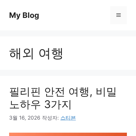
컨
텐
My Blog
메
츠
로
뉴
건
너
해외 여행
뛰
기
필리핀 안전 여행, 비밀
노하우 3가지
3월 16, 2026
작성자:
스티븐