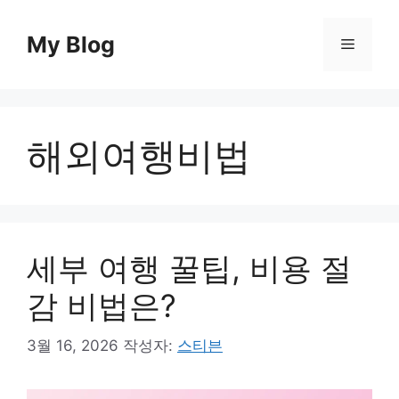
컨
텐
My Blog
메
츠
로
뉴
건
너
해외여행비법
뛰
기
세부 여행 꿀팁, 비용 절
감 비법은?
3월 16, 2026
작성자:
스티븐