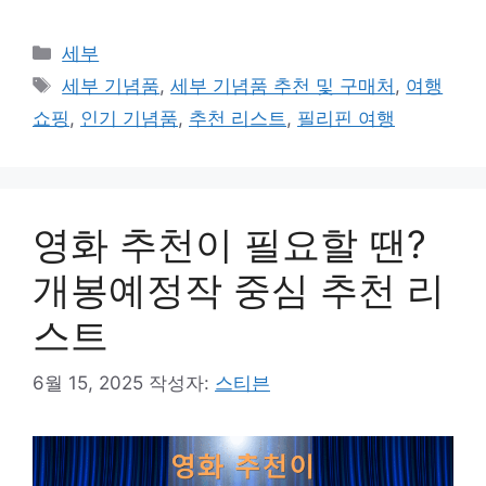
카
세부
테
태
세부 기념품
,
세부 기념품 추천 및 구매처
,
여행
고
그
쇼핑
,
인기 기념품
,
추천 리스트
,
필리핀 여행
리
영화 추천이 필요할 땐?
개봉예정작 중심 추천 리
스트
6월 15, 2025
작성자:
스티븐