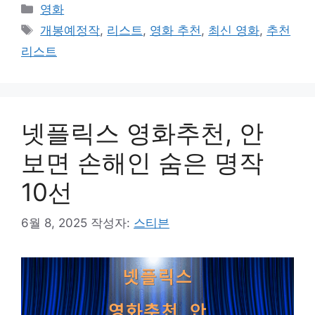
카
영화
테
태
개봉예정작
,
리스트
,
영화 추천
,
최신 영화
,
추천
고
그
리스트
리
넷플릭스 영화추천, 안
보면 손해인 숨은 명작
10선
6월 8, 2025
작성자:
스티븐