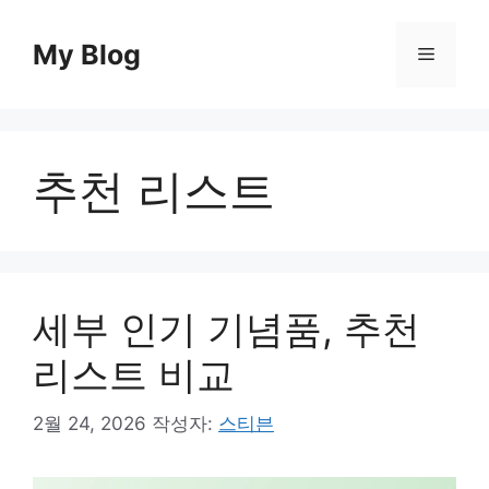
컨
텐
My Blog
메
츠
로
뉴
건
너
추천 리스트
뛰
기
세부 인기 기념품, 추천
리스트 비교
2월 24, 2026
작성자:
스티븐