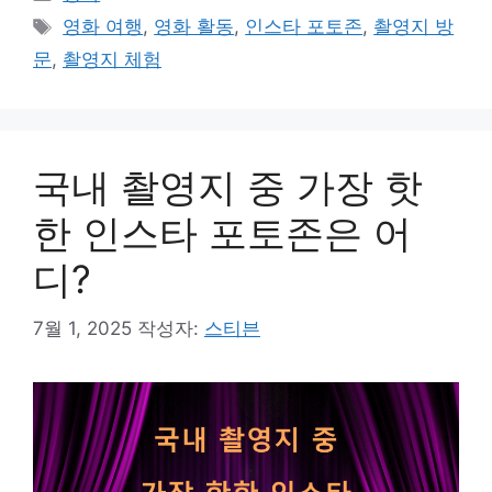
테
태
영화 여행
,
영화 활동
,
인스타 포토존
,
촬영지 방
고
그
문
,
촬영지 체험
리
국내 촬영지 중 가장 핫
한 인스타 포토존은 어
디?
7월 1, 2025
작성자:
스티븐