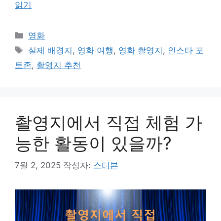
읽기
카
영화
테
태
실제 배경지
,
영화 여행
,
영화 촬영지
,
인스타 포
고
그
토존
,
촬영지 추천
리
촬영지에서 직접 체험 가
능한 활동이 있을까?
7월 2, 2025
작성자:
스티븐