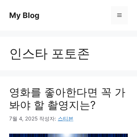
컨
텐
My Blog
메
츠
로
뉴
건
너
인스타 포토존
뛰
기
영화를 좋아한다면 꼭 가
봐야 할 촬영지는?
7월 4, 2025
작성자:
스티븐