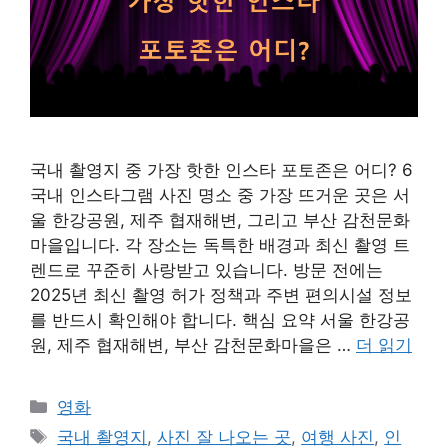
국내 촬영지 중 가장 핫한 인스타 포토존은 어디? 6
국내 인스타그램 사진 명소 중 가장 뜨거운 곳은 서
울 한강공원, 제주 협재해변, 그리고 부산 감천문화
마을입니다. 각 장소는 독특한 배경과 최신 촬영 트
렌드로 꾸준히 사랑받고 있습니다. 방문 전에는
2025년 최신 촬영 허가 정책과 주변 편의시설 정보
를 반드시 확인해야 합니다. 핵심 요약 서울 한강공
원, 제주 협재해변, 부산 감천문화마을은 …
더 읽기
카
영화
테
태
국내 촬영지
,
사진 잘 나오는 곳
,
여행 사진
,
인