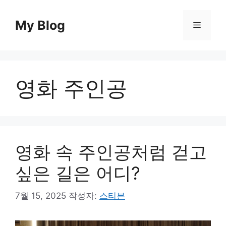
컨
텐
My Blog
메
츠
로
뉴
건
너
영화 주인공
뛰
기
영화 속 주인공처럼 걷고
싶은 길은 어디?
7월 15, 2025
작성자:
스티븐