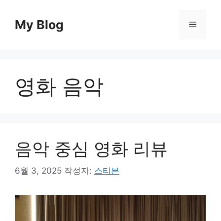
컨
텐
My Blog
메
츠
로
뉴
건
너
영화 음악
뛰
기
음악 중심 영화 리뷰
6월 3, 2025
작성자:
스티븐