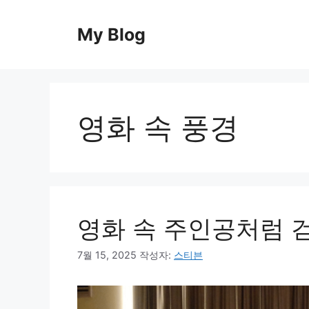
컨
텐
My Blog
츠
로
건
너
뛰
영화 속 풍경
기
영화 속 주인공처럼 걷
7월 15, 2025
작성자:
스티븐