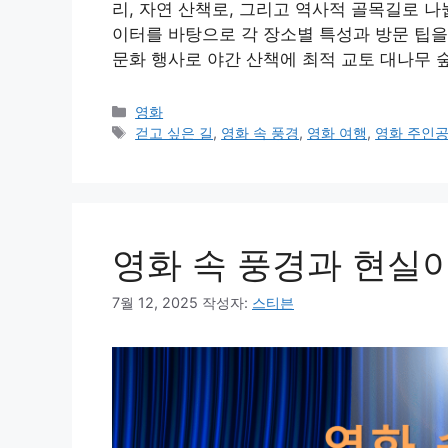
리, 자연 산책로, 그리고 역사적 골목길로 나
이터를 바탕으로 각 장소별 특성과 방문 팁을
문화 행사로 야간 산책에 최적 교토 대나무 
카
영화
테
태
걷고 싶은 길
,
영화 속 풍경
,
영화 여행
,
영화 주인
고
그
리
영화 속 풍경과 현실
7월 12, 2025
작성자:
스티븐