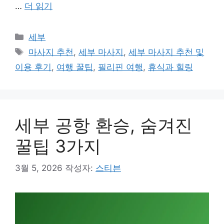
…
더 읽기
카
세부
테
태
마사지 추천
,
세부 마사지
,
세부 마사지 추천 및
고
그
이용 후기
,
여행 꿀팁
,
필리핀 여행
,
휴식과 힐링
리
세부 공항 환승, 숨겨진
꿀팁 3가지
3월 5, 2026
작성자:
스티븐