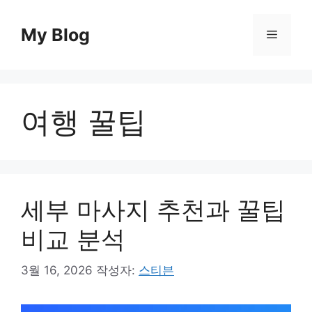
컨
텐
My Blog
메
츠
로
뉴
건
너
여행 꿀팁
뛰
기
세부 마사지 추천과 꿀팁
비교 분석
3월 16, 2026
작성자:
스티븐