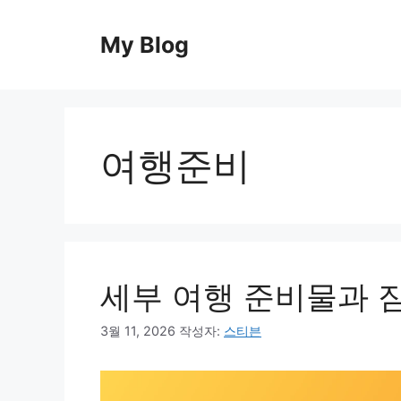
컨
텐
My Blog
츠
로
건
너
뛰
여행준비
기
세부 여행 준비물과 
3월 11, 2026
작성자:
스티븐