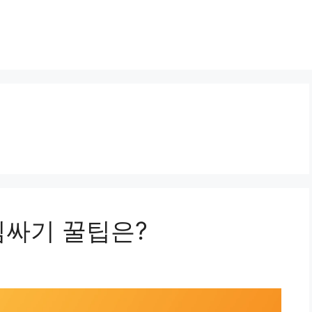
짐싸기 꿀팁은?