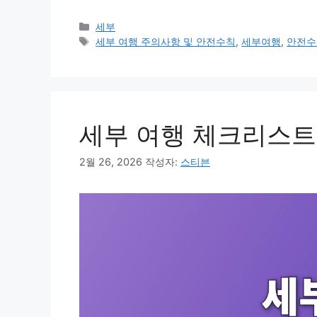
카
세부
테
태
세부 여행 주의사항 및 안전수칙
,
세부여행
,
안전수
고
그
리
세부 여행 체크리스트
2월 26, 2026
작성자:
스티븐