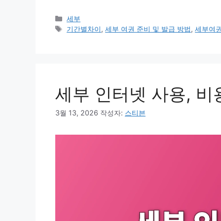
카
세부
테
태
기간별차이
,
세부 여권 준비 및 발급 방법
,
세부여
고
그
리
세부 인터넷 사용, 비
3월 13, 2026
작성자:
스티븐