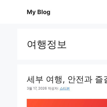
컨
텐
My Blog
츠
로
건
너
뛰
여행정보
기
세부 여행, 안전과 즐
3월 17, 2026
작성자:
스티븐