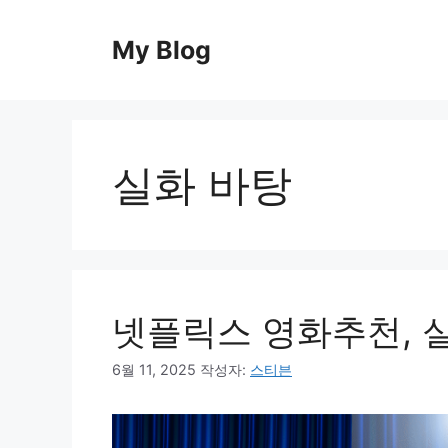
컨
텐
My Blog
츠
로
건
너
뛰
실화 바탕
기
넷플릭스 영화추천, 
6월 11, 2025
작성자:
스티븐