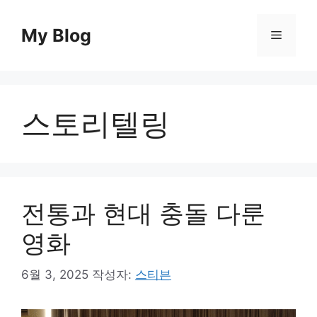
컨
텐
My Blog
메
츠
로
뉴
건
너
스토리텔링
뛰
기
전통과 현대 충돌 다룬
영화
6월 3, 2025
작성자:
스티븐