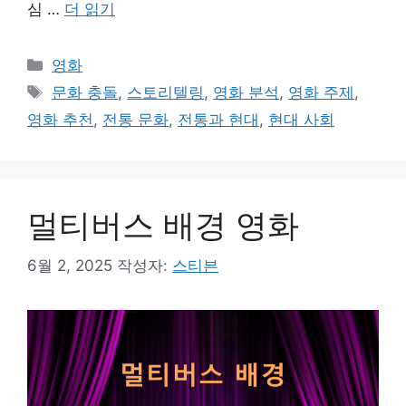
심 …
더 읽기
카
영화
테
태
문화 충돌
,
스토리텔링
,
영화 분석
,
영화 주제
,
고
그
영화 추천
,
전통 문화
,
전통과 현대
,
현대 사회
리
멀티버스 배경 영화
6월 2, 2025
작성자:
스티븐