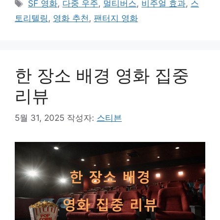
태
SF 영화
,
다중 우주
,
멀티버스
,
비주얼 효과
,
스
고
그
토리텔링
,
영화 추천
,
팬터지 영화
리
한 장소 배경 영화 집중
리뷰
5월 31, 2025
작성자:
스티븐