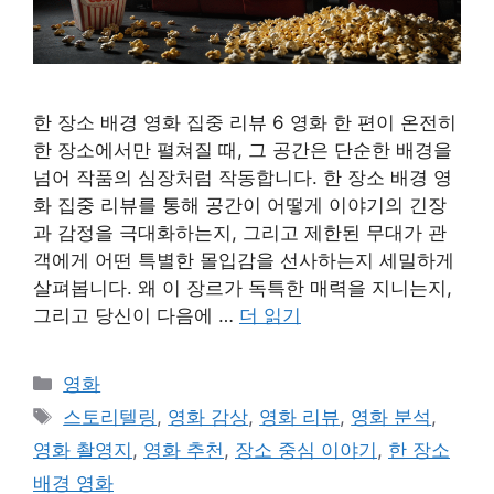
한 장소 배경 영화 집중 리뷰 6 영화 한 편이 온전히
한 장소에서만 펼쳐질 때, 그 공간은 단순한 배경을
넘어 작품의 심장처럼 작동합니다. 한 장소 배경 영
화 집중 리뷰를 통해 공간이 어떻게 이야기의 긴장
과 감정을 극대화하는지, 그리고 제한된 무대가 관
객에게 어떤 특별한 몰입감을 선사하는지 세밀하게
살펴봅니다. 왜 이 장르가 독특한 매력을 지니는지,
그리고 당신이 다음에 …
더 읽기
카
영화
테
태
스토리텔링
,
영화 감상
,
영화 리뷰
,
영화 분석
,
고
그
영화 촬영지
,
영화 추천
,
장소 중심 이야기
,
한 장소
리
배경 영화