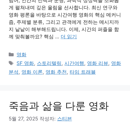
넘어, 인간의 선택과 운명, 과학적 상상력을 조화롭
게 펼쳐내며 깊은 울림을 선사합니다. 최신 연구와
영화 평론을 바탕으로 시간여행 영화의 핵심 메커니
즘, 주제별 분류, 그리고 관객에게 전하는 메시지까
지 낱낱이 해부해드립니다. 이제, 시간의 퍼즐을 함
께 맞춰볼까요? 핵심 …
더 읽기
카
영화
테
태
SF 영화
,
스토리텔링
,
시간여행
,
영화 리뷰
,
영화
고
그
분석
,
영화 이론
,
영화 추천
,
타임 트래블
리
죽음과 삶을 다룬 영화
5월 27, 2025
작성자:
스티븐