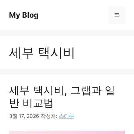
컨
텐
My Blog
메
츠
로
뉴
건
너
세부 택시비
뛰
기
세부 택시비, 그랩과 일
반 비교법
3월 17, 2026
작성자:
스티븐