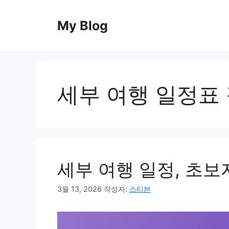
컨
텐
My Blog
츠
로
건
너
뛰
세부 여행 일정표
기
세부 여행 일정, 초보
3월 13, 2026
작성자:
스티븐