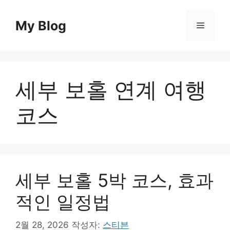
컨
텐
My Blog
메
츠
로
뉴
건
너
세부 보홀 연계 여행
뛰
기
코스
세부 보홀 5박 코스, 효과
적인 일정법
2월 28, 2026
작성자:
스티븐