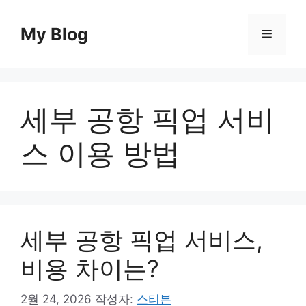
컨
텐
My Blog
메
츠
로
뉴
건
너
세부 공항 픽업 서비
뛰
기
스 이용 방법
세부 공항 픽업 서비스,
비용 차이는?
2월 24, 2026
작성자:
스티븐