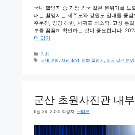
국내 촬영지 중 가장 외국 같은 분위기를 느낄
내는 촬영지는 제주도와 강원도 일대를 중심
주문진, 양양 해변, 서귀포 쇠소깍, 고성 통
부를 꼼꼼히 확인하는 것이 중요합니다. 202
더 읽기
카
영화
테
태
국내 여행
,
사진 촬영
,
영화 촬영지
,
외국 같은 분위
고
그
리
군산 초원사진관 내부
6월 26, 2025
작성자:
스티븐