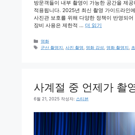
방문객들이 내부 촬영이 가능한 공간을 제공하
적용됩니다. 2025년 최신 촬영 가이드라인
사진관 보호를 위해 다양한 정책이 반영되어 
장비 사용은 제한적 …
더 읽기
카
영화
테
태
군산 촬영지
,
사진 촬영
,
영화 감성
,
영화 촬영지
,
고
그
리
사계절 중 언제가 촬
6월 21, 2025
작성자:
스티븐