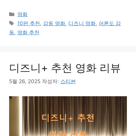
카
영화
테
태
10편 추천
,
감동 영화
,
디즈니 영화
,
어른도 감
고
그
동
,
영화 추천
리
디즈니+ 추천 영화 리뷰
5월 26, 2025
작성자:
스티븐