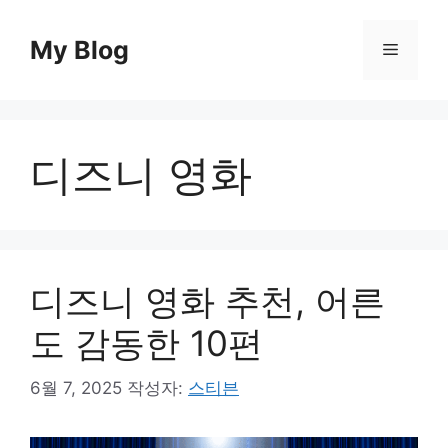
컨
텐
My Blog
메
츠
로
뉴
건
너
디즈니 영화
뛰
기
디즈니 영화 추천, 어른
도 감동한 10편
6월 7, 2025
작성자:
스티븐