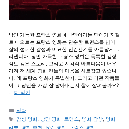
낭만 가득한 프랑스 영화 4 낭만이라는 단어가 저절
로 떠오르는 프랑스 영화는 단순한 로맨스를 넘어
삶의 섬세한 감정과 미묘한 인간관계를 아름답게 그
려냅니다. 낭만 가득한 프랑스 영화은 독특한 감성,
심도 깊은 스토리, 그리고 시각적 아름다움이 어우
러져 전 세계 영화 팬들의 마음을 사로잡고 있습니
다. 왜 프랑스 영화가 특별한지, 그리고 어떤 작품들
이 그 낭만을 가장 잘 담아내는지 함께 살펴볼까요?
…
더 읽기
카
영화
테
태
감성 영화
,
낭만 영화
,
로맨스
,
영화 감상
,
영화
고
그
리뷰
,
영화 추천
,
유럽 영화
,
프랑스 영화