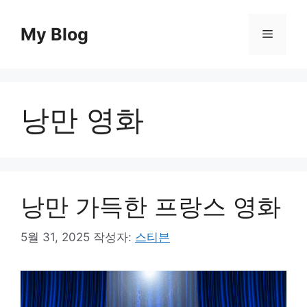
컨
텐
My Blog
메
츠
로
뉴
건
너
낭만 영화
뛰
기
낭만 가득한 프랑스 영화
5월 31, 2025
작성자:
스티븐