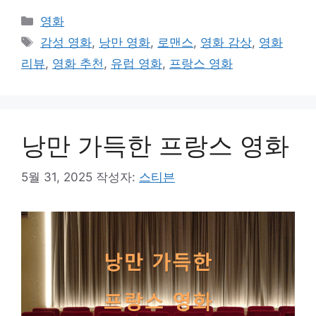
카
영화
테
태
감성 영화
,
낭만 영화
,
로맨스
,
영화 감상
,
영화
고
그
리뷰
,
영화 추천
,
유럽 영화
,
프랑스 영화
리
낭만 가득한 프랑스 영화
5월 31, 2025
작성자:
스티븐