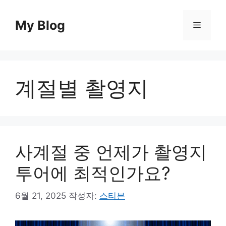
컨
텐
My Blog
메
츠
로
뉴
건
너
계절별 촬영지
뛰
기
사계절 중 언제가 촬영지
투어에 최적인가요?
6월 21, 2025
작성자:
스티븐