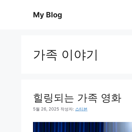
컨
텐
My Blog
츠
로
건
너
뛰
가족 이야기
기
힐링되는 가족 영화
5월 26, 2025
작성자:
스티븐