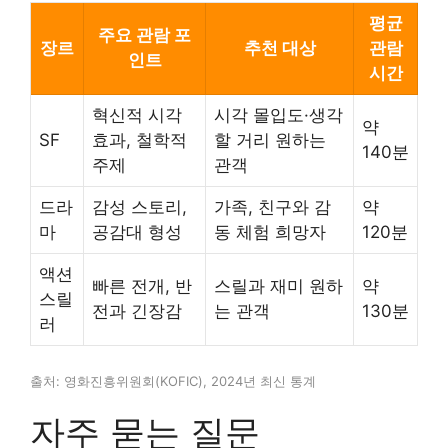
평균
주요 관람 포
장르
추천 대상
관람
인트
시간
혁신적 시각
시각 몰입도·생각
약
SF
효과, 철학적
할 거리 원하는
140분
주제
관객
드라
감성 스토리,
가족, 친구와 감
약
마
공감대 형성
동 체험 희망자
120분
액션
빠른 전개, 반
스릴과 재미 원하
약
스릴
전과 긴장감
는 관객
130분
러
출처: 영화진흥위원회(KOFIC), 2024년 최신 통계
자주 묻는 질문