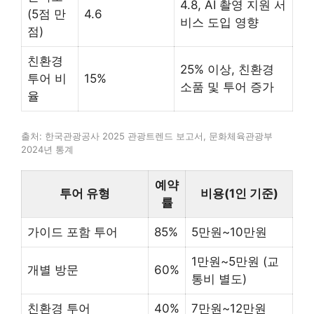
4.8, AI 촬영 지원 서
(5점 만
4.6
비스 도입 영향
점)
친환경
25% 이상, 친환경
투어 비
15%
소품 및 투어 증가
율
출처: 한국관광공사 2025 관광트렌드 보고서, 문화체육관광부
2024년 통계
예약
투어 유형
비용(1인 기준)
률
가이드 포함 투어
85%
5만원~10만원
1만원~5만원 (교
개별 방문
60%
통비 별도)
친환경 투어
40%
7만원~12만원