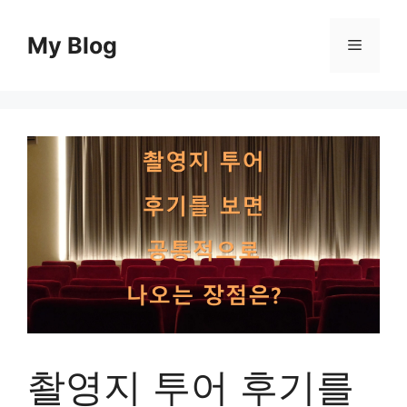
컨
텐
My Blog
메
츠
로
뉴
건
너
뛰
기
촬영지 투어 후기를