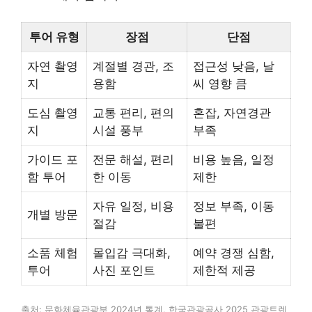
투어 유형
장점
단점
자연 촬영
계절별 경관, 조
접근성 낮음, 날
지
용함
씨 영향 큼
도심 촬영
교통 편리, 편의
혼잡, 자연경관
지
시설 풍부
부족
가이드 포
전문 해설, 편리
비용 높음, 일정
함 투어
한 이동
제한
자유 일정, 비용
정보 부족, 이동
개별 방문
절감
불편
소품 체험
몰입감 극대화,
예약 경쟁 심함,
투어
사진 포인트
제한적 제공
출처: 문화체육관광부 2024년 통계, 한국관광공사 2025 관광트렌