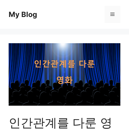
컨
텐
My Blog
메
츠
로
뉴
건
너
뛰
기
인간관계를 다룬 영