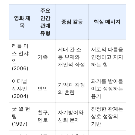
주요
영화 제
인간
중심 갈등
핵심 메시지
목
관계
유형
리틀 미
세대 간 소
서로의 다름을
스 선샤
가족
통 부재와
인정하고 지지
인
개인적 좌절
하는 힘
(2006)
이터널
과거를 받아들
기억과 감정
선샤인
연인
이고 성장하는
의 혼란
(2004)
용기
굿 윌 헌
진정한 관계는
친구,
자기방어와
팅
상호 성장의
멘토
신뢰 문제
(1997)
기반