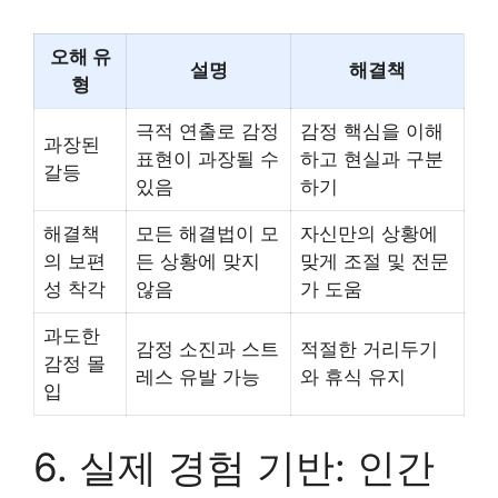
오해 유
설명
해결책
형
극적 연출로 감정
감정 핵심을 이해
과장된
표현이 과장될 수
하고 현실과 구분
갈등
있음
하기
해결책
모든 해결법이 모
자신만의 상황에
의 보편
든 상황에 맞지
맞게 조절 및 전문
성 착각
않음
가 도움
과도한
감정 소진과 스트
적절한 거리두기
감정 몰
레스 유발 가능
와 휴식 유지
입
6. 실제 경험 기반: 인간