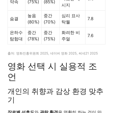
약속
(75%)
(85%)
시지
높음
중간
심리 묘사
숨결
7.8
(80%)
(70%)
탁월
은하수
중간
중간
화려한 비
7.6
탐험대
(78%)
(75%)
주얼
출처: 영화진흥위원회 2025, 네이버 영화 2025, 씨네21 2025
영화 선택 시 실용적 조
언
개인의 취향과 감상 환경 맞추
기
장르별 선호도
와
관람 환경
을 명확히 하는 것이 만