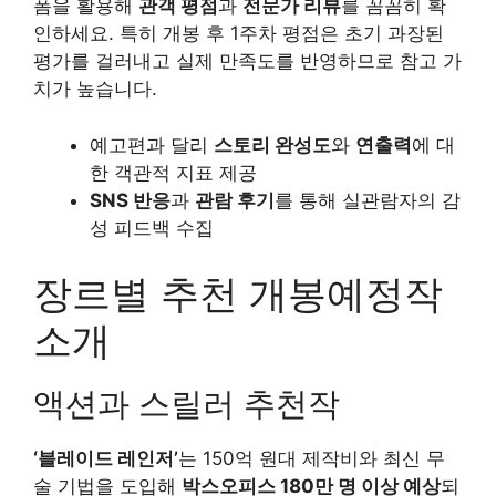
폼을 활용해
관객 평점
과
전문가 리뷰
를 꼼꼼히 확
인하세요. 특히 개봉 후 1주차 평점은 초기 과장된
평가를 걸러내고 실제 만족도를 반영하므로 참고 가
치가 높습니다.
예고편과 달리
스토리 완성도
와
연출력
에 대
한 객관적 지표 제공
SNS 반응
과
관람 후기
를 통해 실관람자의 감
성 피드백 수집
장르별 추천 개봉예정작
소개
액션과 스릴러 추천작
‘블레이드 레인저’
는 150억 원대 제작비와 최신 무
술 기법을 도입해
박스오피스 180만 명 이상 예상
되