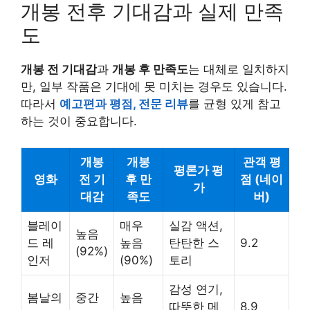
개봉 전후 기대감과 실제 만족
도
개봉 전 기대감
과
개봉 후 만족도
는 대체로 일치하지
만, 일부 작품은 기대에 못 미치는 경우도 있습니다.
따라서
예고편과 평점, 전문 리뷰
를 균형 있게 참고
하는 것이 중요합니다.
개봉
개봉
관객 평
평론가 평
영화
전 기
후 만
점 (네이
가
대감
족도
버)
블레이
매우
실감 액션,
높음
드 레
높음
탄탄한 스
9.2
(92%)
인저
(90%)
토리
감성 연기,
봄날의
중간
높음
따뜻한 메
8.9