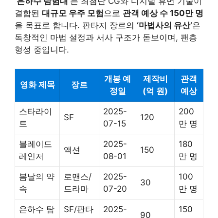
‘은하수 탐험대’
는 최첨단 CG와 디지털 휴먼 기술이
결합된
대규모 우주 모험
으로
관객 예상 수 150만 명
을 목표로 합니다. 판타지 장르의
‘마법사의 유산’
은
독창적인 마법 설정과 서사 구조가 돋보이며, 팬층
형성 중입니다.
개봉 예
제작비
관객
영화 제목
장르
정일
(억 원)
예상
스타라이
2025-
200
SF
120
트
07-15
만 명
블레이드
2025-
180
액션
150
레인저
08-01
만 명
봄날의 약
로맨스/
2025-
100
30
속
드라마
07-20
만 명
은하수 탐
SF/판타
2025-
150
90