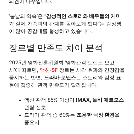
의견이 다수입니다.
‘봄날의 약속’은 “
감성적인 스토리와 배우들의 케미
가 실제 가족과의 관계를 돌아보게 했다”는 감상평
이 많아 공감대를 형성하고 있습니다.
장르별 만족도 차이 분석
2025년 영화진흥위원회 ‘영화관객 트렌드 보고
서’에 따르면,
액션·SF
장르는 시각 효과와 긴장감을
중시하는 반면,
드라마·로맨스
는 스토리와 감정 표
현에 집중해 관객 만족도가 달라집니다.
액션 관객 85% 이상이
IMAX, 돌비 애트모스
관람 선호
드라마 관객 중 60%는
조용한 극장 환경
을
중요시