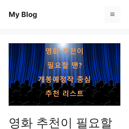
컨
텐
My Blog
메
츠
로
뉴
건
너
뛰
기
영화 추천이 필요할