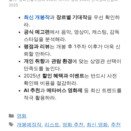
2025
최신 개봉작
과
장르별 기대작
을 우선 확인하
라.
공식 예고편
에서 음악, 영상미, 캐스팅, 감독
스타일을 분석해라.
평점과 리뷰
는 개봉 후 1주차 이후가 더욱 신
뢰할 만하다.
개인 취향
과
관람 환경
에 맞는 상영관 선택이
만족도를 높인다.
2025년
할인 혜택과 이벤트
는 반드시 사전
확인해 비용을 절감하라.
AI 추천
과
메타버스 영화제
등 최신 트렌드를
적극 활용하라.
카
영화
테
태
개봉예정작
,
리스트
,
영화 추천
,
최신 영화
,
추천
고
그