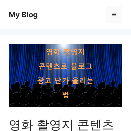
컨
텐
My Blog
메
츠
로
뉴
건
너
뛰
기
영화 촬영지 콘텐츠