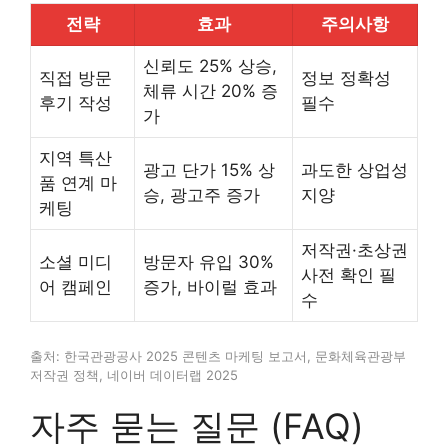
전략
효과
주의사항
신뢰도 25% 상승,
직접 방문
정보 정확성
체류 시간 20% 증
후기 작성
필수
가
지역 특산
광고 단가 15% 상
과도한 상업성
품 연계 마
승, 광고주 증가
지양
케팅
저작권·초상권
소셜 미디
방문자 유입 30%
사전 확인 필
어 캠페인
증가, 바이럴 효과
수
출처: 한국관광공사 2025 콘텐츠 마케팅 보고서, 문화체육관광부
저작권 정책, 네이버 데이터랩 2025
자주 묻는 질문 (FAQ)