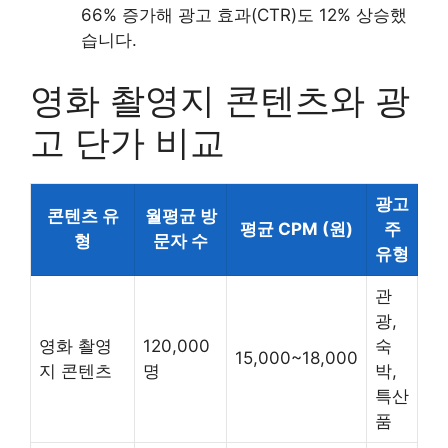
66% 증가해 광고 효과(CTR)도 12% 상승했
습니다.
영화 촬영지 콘텐츠와 광
고 단가 비교
광고
콘텐츠 유
월평균 방
평균 CPM (원)
주
형
문자 수
유형
관
광,
영화 촬영
120,000
숙
15,000~18,000
지 콘텐츠
명
박,
특산
품