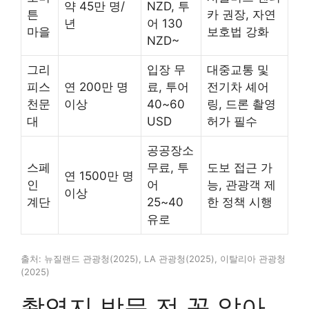
약 45만 명/
NZD, 투
튼
카 권장, 자연
년
어 130
마을
보호법 강화
NZD~
그리
입장 무
대중교통 및
피스
연 200만 명
료, 투어
전기차 셰어
천문
이상
40~60
링, 드론 촬영
대
USD
허가 필수
공공장소
스페
무료, 투
도보 접근 가
연 1500만 명
인
어
능, 관광객 제
이상
계단
25~40
한 정책 시행
유로
출처: 뉴질랜드 관광청(2025), LA 관광청(2025), 이탈리아 관광청
(2025)
촬영지 방문 전 꼭 알아