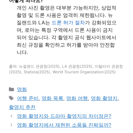
어떻게 되나요?
개인 사진 촬영은 대부분 가능하지만, 상업적
촬영 및 드론 사용은 엄격히 제한됩니다. 뉴
질랜드와 LA는
드론 허가 절차
가 강화되었으
며, 로마는 특정 구역에서 드론 사용이 금지
되어 있습니다. 각 촬영지 공식 웹사이트에서
최신 규정을 확인하고 허가를 받아야 안전합
니다.
출처: 뉴질랜드 관광청(2025), LA 관광청(2025), 이탈리아 관광청
(2025), Statista(2025), World Tourism Organization(2025)
카
영화
테
태
여행 준비
,
영화 목록
,
영화 여행
,
영화 촬영지
,
고
그
촬영지 추천
리
영화 촬영지와 드라마 촬영지의 차이점은?
영화 촬영지에서 재현된 소품들 진짜일까?