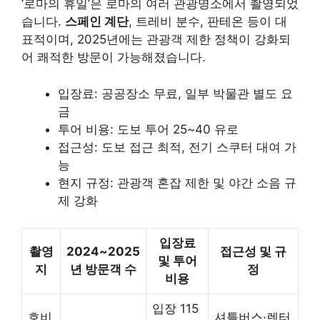
‘로마의 휴일’은 로마의 여러 관광명소에서 촬영되었
습니다.
스페인 계단
, 트레비 분수, 판테온 등이 대
표적이며, 2025년에는 관광객 제한 정책이 강화되
어 쾌적한 방문이 가능해졌습니다.
입장료: 공공장소 무료, 일부 박물관 별도 요
금
투어 비용: 도보 투어 25~40 유로
접근성: 도보 접근 최적, 전기 스쿠터 대여 가
능
현지 규정: 관광객 혼잡 제한 및 야간 소음 규
제 강화
입장료
촬영
2024~2025
접근성 및 규
및 투어
지
년 방문객 수
정
비용
입장 115
호비
셔틀버스·렌터