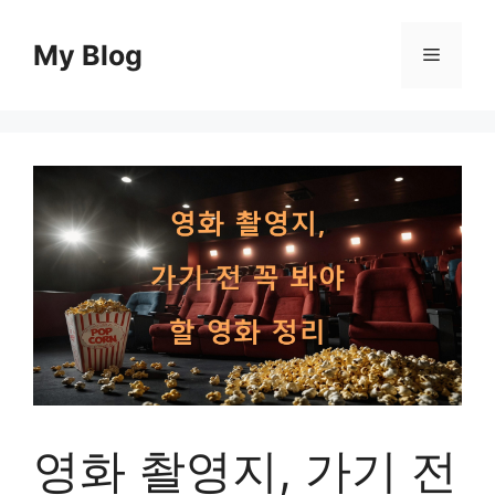
컨
텐
My Blog
메
츠
로
뉴
건
너
뛰
기
영화 촬영지, 가기 전