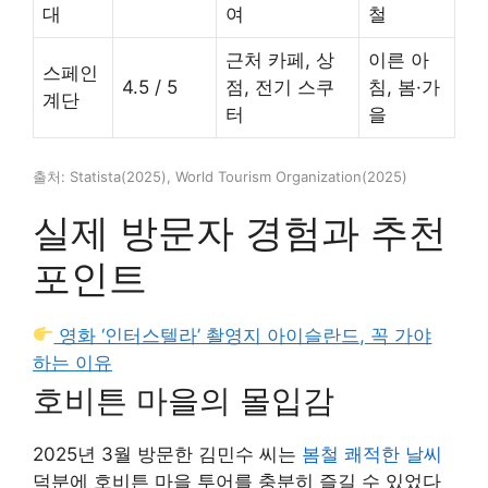
대
여
철
근처 카페, 상
이른 아
스페인
4.5 / 5
점, 전기 스쿠
침, 봄·가
계단
터
을
출처: Statista(2025), World Tourism Organization(2025)
실제 방문자 경험과 추천
포인트
영화 ‘인터스텔라’ 촬영지 아이슬란드, 꼭 가야
하는 이유
호비튼 마을의 몰입감
2025년 3월 방문한 김민수 씨는
봄철 쾌적한 날씨
덕분에 호비튼 마을 투어를 충분히 즐길 수 있었다