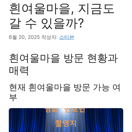
흰여울마을, 지금도
갈 수 있을까?
6월 20, 2025
작성자:
스티븐
흰여울마을 방문 현황과
매력
현재 흰여울마을 방문 가능 여
부