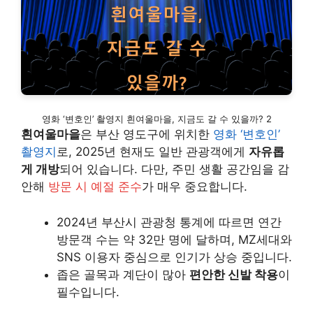
영화 ‘변호인’ 촬영지 흰여울마을, 지금도 갈 수 있을까? 2
흰여울마을
은 부산 영도구에 위치한
영화 ‘변호인’
촬영지
로, 2025년 현재도 일반 관광객에게
자유롭
게 개방
되어 있습니다. 다만, 주민 생활 공간임을 감
안해
방문 시 예절 준수
가 매우 중요합니다.
2024년 부산시 관광청 통계에 따르면 연간
방문객 수는 약 32만 명에 달하며, MZ세대와
SNS 이용자 중심으로 인기가 상승 중입니다.
좁은 골목과 계단이 많아
편안한 신발 착용
이
필수입니다.