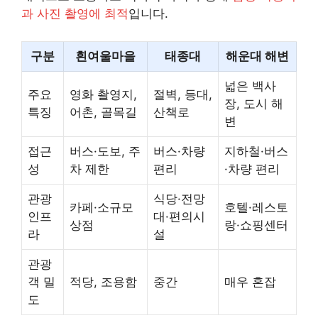
과 사진 촬영에 최적
입니다.
구분
흰여울마을
태종대
해운대 해변
넓은 백사
주요
영화 촬영지,
절벽, 등대,
장, 도시 해
특징
어촌, 골목길
산책로
변
접근
버스·도보, 주
버스·차량
지하철·버스
성
차 제한
편리
·차량 편리
관광
식당·전망
카페·소규모
호텔·레스토
인프
대·편의시
상점
랑·쇼핑센터
라
설
관광
객 밀
적당, 조용함
중간
매우 혼잡
도