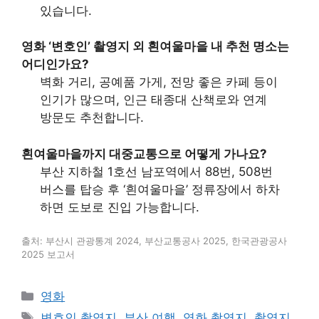
있습니다.
영화 ‘변호인’ 촬영지 외 흰여울마을 내 추천 명소는
어디인가요?
벽화 거리, 공예품 가게, 전망 좋은 카페 등이
인기가 많으며, 인근 태종대 산책로와 연계
방문도 추천합니다.
흰여울마을까지 대중교통으로 어떻게 가나요?
부산 지하철 1호선 남포역에서 88번, 508번
버스를 탑승 후 ‘흰여울마을’ 정류장에서 하차
하면 도보로 진입 가능합니다.
출처: 부산시 관광통계 2024, 부산교통공사 2025, 한국관광공사
2025 보고서
카
영화
테
태
변호인 촬영지
,
부산 여행
,
영화 촬영지
,
촬영지