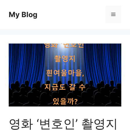
컨
텐
My Blog
메
츠
로
뉴
건
너
뛰
기
영화 ‘변호인’ 촬영지