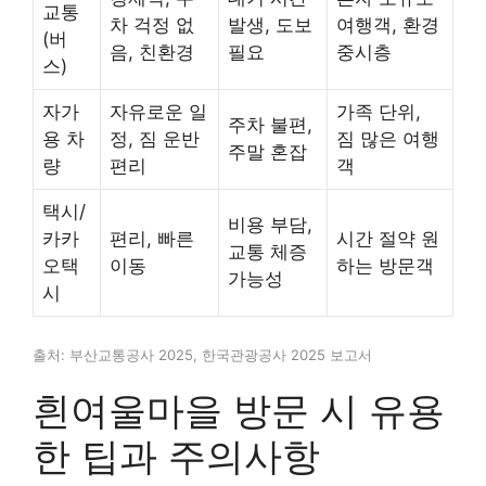
교통
차 걱정 없
발생, 도보
여행객, 환경
(버
음, 친환경
필요
중시층
스)
자가
자유로운 일
가족 단위,
주차 불편,
용 차
정, 짐 운반
짐 많은 여행
주말 혼잡
량
편리
객
택시/
비용 부담,
카카
편리, 빠른
시간 절약 원
교통 체증
오택
이동
하는 방문객
가능성
시
출처: 부산교통공사 2025, 한국관광공사 2025 보고서
흰여울마을 방문 시 유용
한 팁과 주의사항