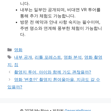
니다.
내부는 일부만 공개되며, 비대면 VR 투어를
통해 추가 체험도 가능합니다.
방문 전 예약과 안내 사항 숙지는 필수이며,
주변 명소와 연계해 풍부한 체험이 가능합니
다.
카
영화
테
태
내부 공개
,
리틀 포레스트
,
영화 분석
,
영화 촬영
고
그
지
,
집
리
촬영지 투어, 아이와 함께 가도 괜찮을까?
영화 ‘변호인’ 촬영지 흰여울마을, 지금도 갈 수
있을까?
© 2026 My Blog
• 제작됨
GeneratePress