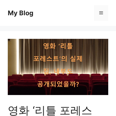
컨
텐
My Blog
메
츠
로
뉴
건
너
뛰
기
영화 ‘리틀 포레스