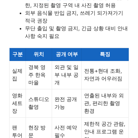
한, 지정된 촬영 구역 내 사진 촬영 허용
외부 음식물 반입 금지, 쓰레기 되가져가기
적극 권장
무단 출입 및 촬영 금지, 긴급 상황 대비 안내
사항 숙지 필요
구분
위치
공개 여부
특징
경북 영
외관 및 일
실제
전통+현대 조화,
주 한옥
부 내부 공
집
자연과 어우러짐
마을
개
영화
연출된 내부와 외
스튜디오
완전 공개
세트
관, 편리한 촬영
촬영
가능
장
환경
제한적 공간 관람,
팬
현장 방
사전 예약
안내 프로그램 운
투어
문
필수