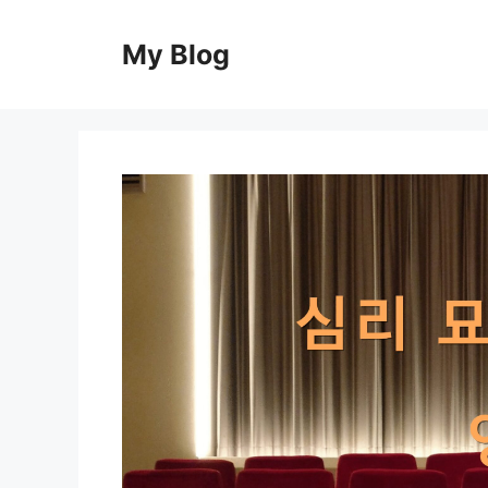
컨
텐
My Blog
츠
로
건
너
뛰
기