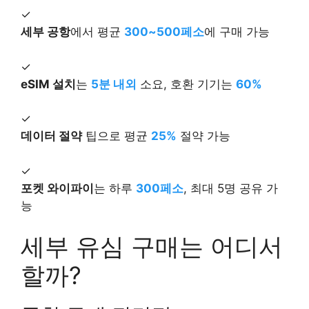
✓
세부 공항
에서 평균
300~500페소
에 구매 가능
✓
eSIM 설치
는
5분 내외
소요, 호환 기기는
60%
✓
데이터 절약
팁으로 평균
25%
절약 가능
✓
포켓 와이파이
는 하루
300페소
, 최대 5명 공유 가
능
세부 유심 구매는 어디서
할까?