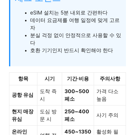
eSIM 설치는 5분 내외로 간편하다
데이터 요금제를 여행 일정에 맞게 고르
자
분실 걱정 없이 안정적으로 사용할 수 있
다
호환 기기인지 반드시 확인해야 한다
항목
시기
기간·비용
주의사항
도착 즉
300~500
가격 다소
공항 유심
시
페소
높음
현지 매장
도심 방
250~400
사기 주의
유심
문 시
페소
온라인
450~1350
활성화 필