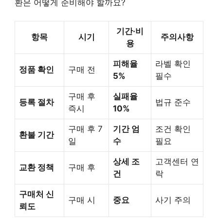
환은 어떻게 준비해야 할까요?
기간·비
항목
시기
주의사항
용
피해율
라벨 확인
정품 확인
구매 전
5%
필수
구매 후
실패율
등록 절차
법규 준수
즉시
10%
구매 후 7
기간 엄
조건 확인
환불 기간
일
수
필요
상세 조
고객센터 연
교환 정책
구매 후
건
락
구매처 신
구매 시
중요
사기 주의
뢰도