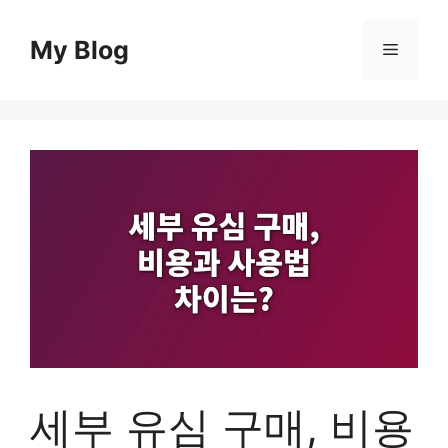
컨
텐
My Blog
메
츠
로
뉴
건
너
뛰
기
세부 유심 구매, 비용