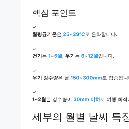
핵심 포인트
✓
월평균기온
은
25~29℃
로 온화합니다.
✓
건기
는
1~5월
,
우기
는
6~12월
입니다.
✓
우기 강수량
은 월
150~300mm
로 집중됩니
✓
1~2월
은 강수량이
30mm 이하
로 여행 최적
세부의 월별 날씨 특