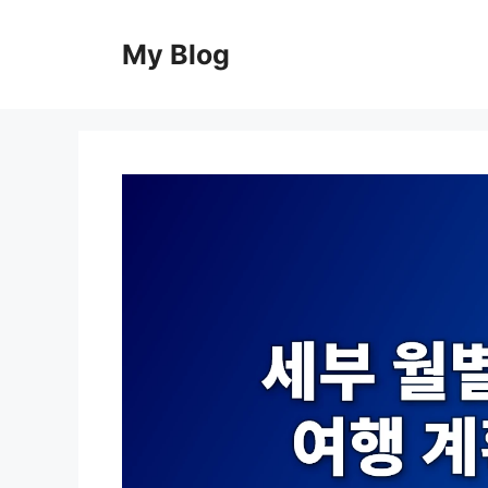
컨
텐
My Blog
츠
로
건
너
뛰
기