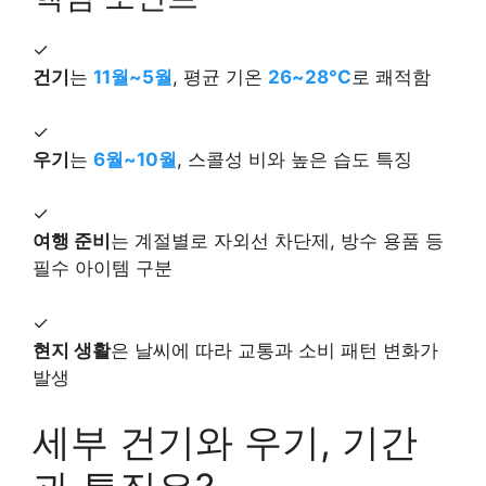
✓
건기
는
11월~5월
, 평균 기온
26~28°C
로 쾌적함
✓
우기
는
6월~10월
, 스콜성 비와 높은 습도 특징
✓
여행 준비
는 계절별로 자외선 차단제, 방수 용품 등
필수 아이템 구분
✓
현지 생활
은 날씨에 따라 교통과 소비 패턴 변화가
발생
세부 건기와 우기, 기간