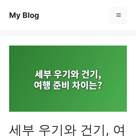
컨
텐
My Blog
메
츠
로
뉴
건
너
뛰
기
세부 우기와 건기, 여