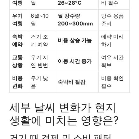
여행
월
26~28°C
비 필수
우기
6월~10
월 강수량
방수 용품
여행
월
200~300mm
준비
숙박
건기 조
예약 미리
비용 상승 가능
예약
기 예약
하기
교통
우기 지
여유 시간
이동 시간 증가
상황
연 빈번
확보
비용
우기 낮
비용 확인
숙박비 절감
변화
음
필수
세부 날씨 변화가 현지
생활에 미치는 영향은?
건기 때 경제 및 소비 패턴