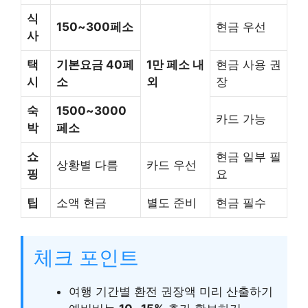
식
150~300페소
현금 우선
사
택
기본요금 40페
1만 페소 내
현금 사용 권
시
소
외
장
숙
1500~3000
카드 가능
박
페소
쇼
현금 일부 필
상황별 다름
카드 우선
핑
요
팁
소액 현금
별도 준비
현금 필수
체크 포인트
여행 기간별 환전 권장액 미리 산출하기