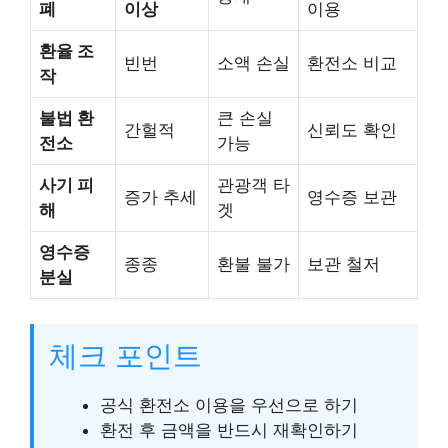
폐
이상
이용
환율 조
빈번
소액 손실
환전소 비교
작
불법 환
큰 손실
간헐적
신뢰도 확인
전소
가능
사기 피
관광객 타
증가 추세
영수증 보관
해
겟
영수증
종종
환불 불가
보관 철저
분실
체크 포인트
공식 환전소 이용을 우선으로 하기
환전 후 금액을 반드시 재확인하기