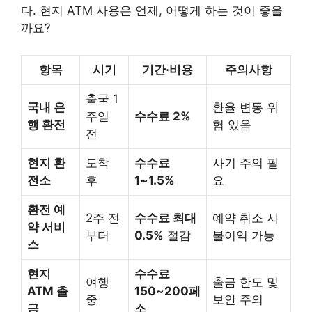
다. 현지 ATM 사용은 언제, 어떻게 하는 것이 좋을
까요?
항목
시기
기간·비용
주의사항
출국 1
국내 은
환율 변동 위
주일
수수료 2%
행 환전
험 있음
전
현지 환
도착
수수료
사기 주의 필
전소
후
1~1.5%
요
환전 예
2주 전
수수료 최대
예약 취소 시
약 서비
부터
0.5%
절감
불이익 가능
스
현지
수수료
여행
출금 한도 및
ATM 출
150~200페
중
보안 주의
금
소