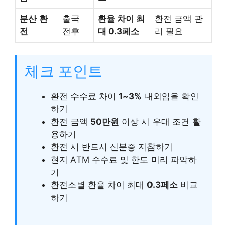
분산 환
출국
환율 차이 최
환전 금액 관
전
전후
대 0.3페소
리 필요
체크 포인트
환전 수수료 차이
1~3%
내외임을 확인
하기
환전 금액
50만원
이상 시 우대 조건 활
용하기
환전 시 반드시 신분증 지참하기
현지 ATM 수수료 및 한도 미리 파악하
기
환전소별 환율 차이 최대
0.3페소
비교
하기