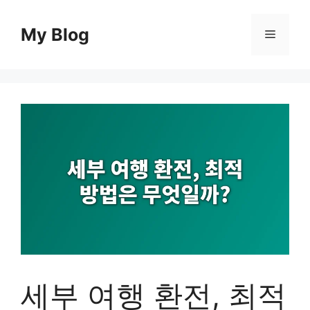
컨
텐
My Blog
메
츠
로
뉴
건
너
뛰
기
세부 여행 환전, 최적