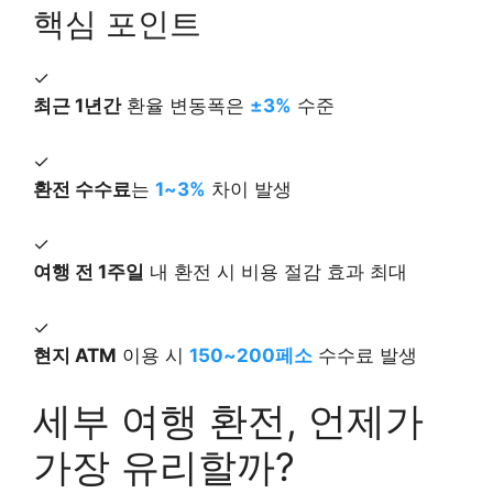
핵심 포인트
✓
최근 1년간
환율 변동폭은
±3%
수준
✓
환전 수수료
는
1~3%
차이 발생
✓
여행 전 1주일
내 환전 시 비용 절감 효과 최대
✓
현지 ATM
이용 시
150~200페소
수수료 발생
세부 여행 환전, 언제가
가장 유리할까?