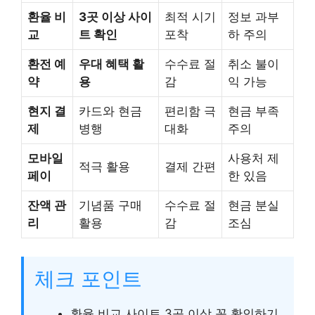
환율 비
3곳 이상 사이
최적 시기
정보 과부
교
트 확인
포착
하 주의
환전 예
우대 혜택 활
수수료 절
취소 불이
약
용
감
익 가능
현지 결
카드와 현금
편리함 극
현금 부족
제
병행
대화
주의
모바일
사용처 제
적극 활용
결제 간편
페이
한 있음
잔액 관
기념품 구매
수수료 절
현금 분실
리
활용
감
조심
체크 포인트
환율 비교 사이트 3곳 이상 꼭 확인하기