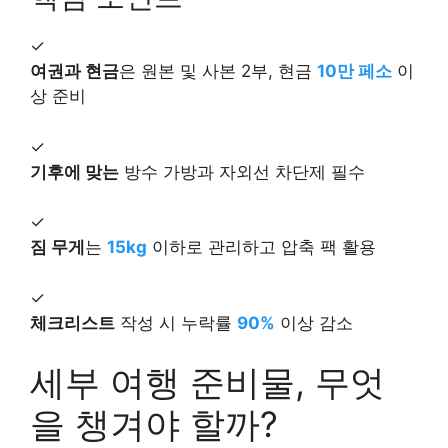
✓
여권과 현금
은 원본 및 사본 2부, 현금
10만 페소
이
상 준비
✓
기후에 맞는
방수 가방과 자외선 차단제 필수
✓
짐 무게
는
15kg
이하로 관리하고 압축 팩 활용
✓
체크리스트
작성 시 누락률
90%
이상 감소
세부 여행 준비물, 무엇
을 챙겨야 할까?