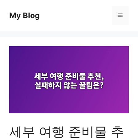
컨
텐
My Blog
메
츠
로
뉴
건
너
뛰
기
세부 여행 준비물 추