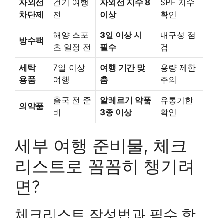
자외선
건기 여행
자외선 지수 8
SPF 지수
차단제
전
이상
확인
해양 스포
3일 이상 시
내구성 점
방수팩
츠 일정 전
필수
검
세탁
7일 이상
여행 기간 맞
용량 제한
용품
여행
춤
주의
출국 전 준
알레르기 약품
유통기한
의약품
비
3종 이상
확인
세부 여행 준비물, 체크
리스트로 꼼꼼히 챙기려
면?
체크리스트 작성법과 필수 항