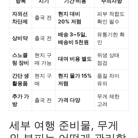
항목
시기
기간·비용
주의사항
자외선
현지 대비
피부 적합도
출국 전
차단제
20% 저렴
확인 필수
배송 3~5일,
유통기한 확
상비약
출국 전
배송비 5천원
인
스노클
현지 구
위생 상태
대여 비용 별도
링 장비
매 가능
점검
간단 생
현지 구
현지 물가 15%
품질 차이
활용품
매
저렴
유의
추가 가
무게 제한
출국 전
가격 다양
방
고려
세부 여행 준비물, 무게