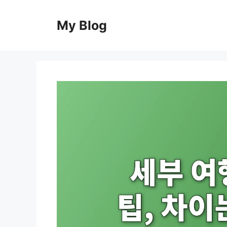
컨
텐
My Blog
츠
로
건
너
뛰
기