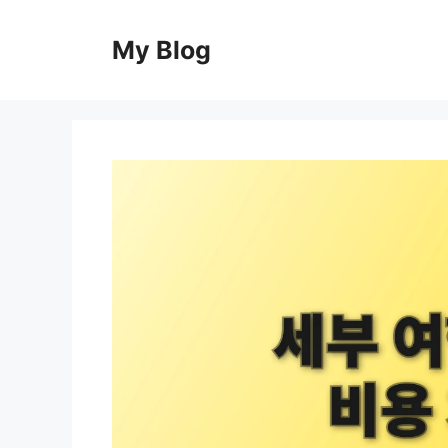
컨
텐
My Blog
츠
로
건
너
뛰
기