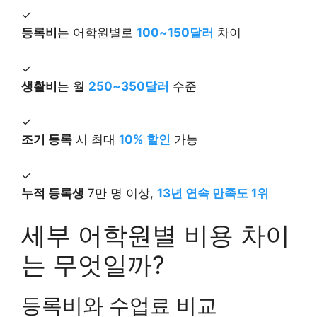
✓
등록비
는 어학원별로
100~150달러
차이
✓
생활비
는 월
250~350달러
수준
✓
조기 등록
시 최대
10% 할인
가능
✓
누적 등록생
7만 명 이상,
13년 연속 만족도 1위
세부 어학원별 비용 차이
는 무엇일까?
등록비와 수업료 비교