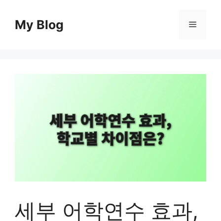
컨
텐
My Blog
메
츠
로
뉴
건
너
뛰
기
세부 어학연수 효과,