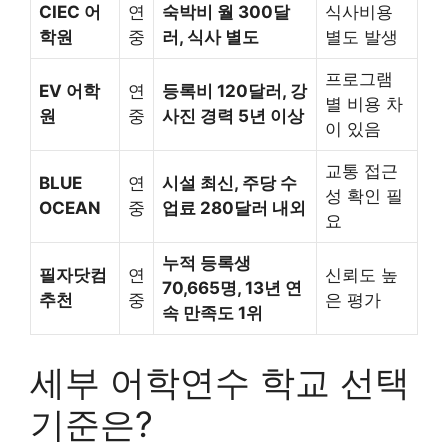
CIEC 어
연
숙박비 월 300달
식사비용
학원
중
러, 식사 별도
별도 발생
프로그램
EV 어학
연
등록비 120달러, 강
별 비용 차
원
중
사진 경력 5년 이상
이 있음
교통 접근
BLUE
연
시설 최신, 주당 수
성 확인 필
OCEAN
중
업료 280달러 내외
요
누적 등록생
필자닷컴
연
신뢰도 높
70,665명, 13년 연
추천
중
은 평가
속 만족도 1위
세부 어학연수 학교 선택
기준은?