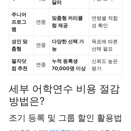
달러
주니어
맞춤형 커리큘
연령별 적합
프로그
연중
럼 제공
성 확인
램
성인 맞
다양한 선택 가
목표에 따른
연중
춤형
능
선택 필요
필자닷
누적 등록생
신뢰도 높은
연중
컴 추천
70,000명 이상
평가
세부 어학연수 비용 절감
방법은?
조기 등록 및 그룹 할인 활용법