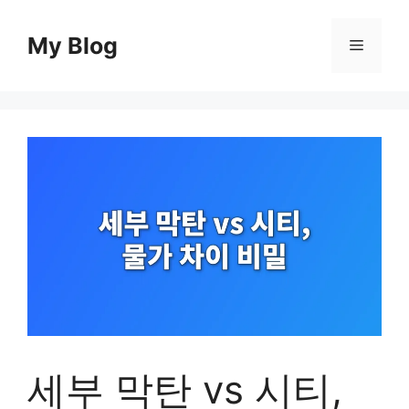
컨
텐
My Blog
메
츠
로
뉴
건
너
뛰
기
세부 막탄 vs 시티,