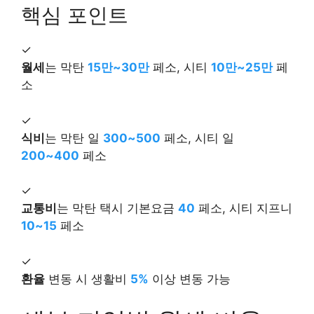
핵심 포인트
✓
월세
는 막탄
15만~30만
페소, 시티
10만~25만
페
소
✓
식비
는 막탄 일
300~500
페소, 시티 일
200~400
페소
✓
교통비
는 막탄 택시 기본요금
40
페소, 시티 지프니
10~15
페소
✓
환율
변동 시 생활비
5%
이상 변동 가능