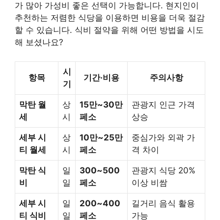
가 많아 가성비 좋은 선택이 가능합니다. 현지인이
추천하는 저렴한 식당을 이용하면 비용을 더욱 절감
할 수 있습니다. 식비 절약을 위해 어떤 방법을 시도
해 보셨나요?
시
항목
기간·비용
주의사항
기
막탄 월
상
15만~30만
관광지 인근 가격
세
시
페소
상승
세부 시
상
10만~25만
중심가와 외곽 가
티 월세
시
페소
격 차이
막탄 식
일
300~500
관광지 식당 20%
비
일
페소
이상 비쌈
세부 시
일
200~400
길거리 음식 활용
티 식비
일
페소
가능