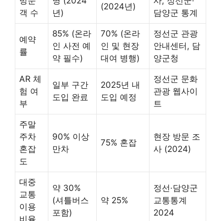
방문
명 (2024
사, 정선군·
(2024년)
객 수
년)
담양군 통계
85% (온라
70% (온라
정선군 관광
예약
인 사전 예
인 및 현장
안내센터, 담
률
약 필수)
대여 병행)
양군청
AR 체
정선군 문화
일부 구간
2025년 내
험 여
관광 웹사이
도입 완료
도입 예정
부
트
주말
주차
90% 이상
현장 방문 조
75% 혼잡
혼잡
만차
사 (2024)
도
대중
약 30%
정선·담양군
교통
(셔틀버스
약 25%
교통통계
이용
포함)
2024
비율