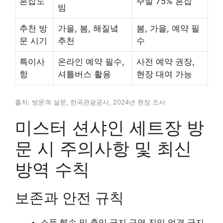
혼잡도
주말 75% 혼잡
빔
추천 방
가을, 봄, 해질녘
봄, 가을, 예약 필
문 시기
추천
수
특이사
온라인 예약 필수,
사전 예약 권장,
항
셔틀버스 활용
현장 대여 가능
출처: 방문객 설문, 한국관광공사, 2024년 현장 조사
미스터 션샤인 세트장 방
문 시 주의사항 및 최신
방역 수칙
보존과 안전 규칙
소품 훼손 및 출입 금지 구역 진입 엄격 금지