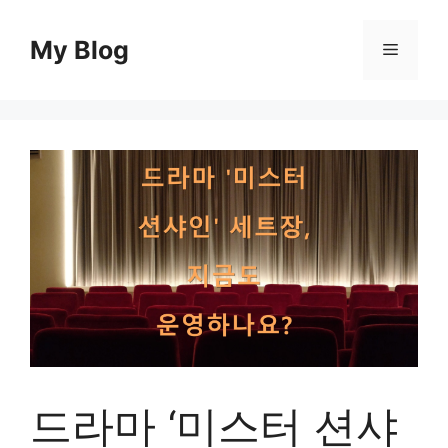
컨
텐
My Blog
메
츠
로
뉴
건
너
뛰
기
드라마 ‘미스터 션샤