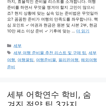
까지, 효율적인 준비물 리스트를 소개합니다. 여행
준비를 하면서 무엇을 챙겨야 할지 고민이 많으시
죠? 현지 상황에 맞는 실속 있는 준비법은 무엇일까
요? 꼼꼼한 준비가 여행의 만족도를 좌우합니다. 핵
심 포인트 ✓ 여권과 현금은 원본 및 사본 2부, 현금
10만 페소 이상 준비 ✓ 기후에 맞는 …
더 읽기
카
세부
테
태
세부 여행 준비물 추천 리스트 및 구매 팁
,
세부
고
그
여행
,
여행꿀팁
,
여행준비물
,
필리핀여행
,
해외여행
리
준비
세부 어학연수 학비, 숨
겨진 절약 팁 3가지