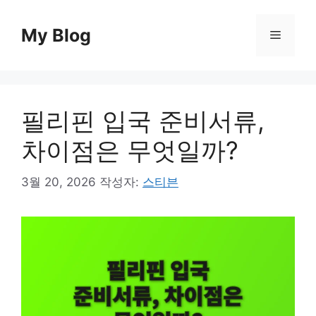
컨
텐
My Blog
메
츠
로
뉴
건
너
필리핀 입국 준비서류,
뛰
기
차이점은 무엇일까?
3월 20, 2026
작성자:
스티븐