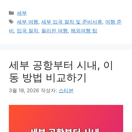
카
세부
테
태
세부 여행
,
세부 입국 절차 및 준비서류
,
여행 준
고
그
비
,
입국 절차
,
필리핀 여행
,
해외여행 팁
리
세부 공항부터 시내, 이
동 방법 비교하기
3월 18, 2026
작성자:
스티븐